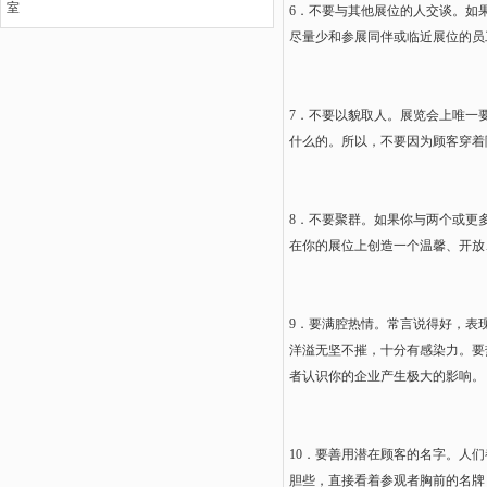
室
6．不要与其他展位的人交谈。如
尽量少和参展同伴或临近展位的员
7．不要以貌取人。展览会上唯一
什么的。所以，不要因为顾客穿着
8．不要聚群。如果你与两个或更
在你的展位上创造一个温馨、开放
9．要满腔热情。常言说得好，表
洋溢无坚不摧，十分有感染力。要
者认识你的企业产生极大的影响。
10．要善用潜在顾客的名字。人
胆些，直接看着参观者胸前的名牌