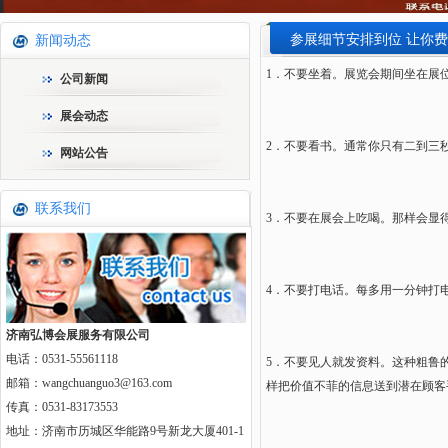
参展细节安排到位 让你
新闻动态
1．不要坐着。展览会期间坐在展
公司新闻
展会动态
2．不要看书。通常你只有二到三
网站公告
联系我们
3．不要在展会上吃喝。那样会显
4．不要打电话。每多用一分钟打
济南弘博会展服务有限公司
电话：0531-55561118
5．不要见人就发资料。这种粗鲁
邮箱：wangchuanguo3@163.com
样把价值不菲的信息送到潜在顾客
传真：0531-83173553
地址：济南市历城区华能路9号新龙大厦401-1